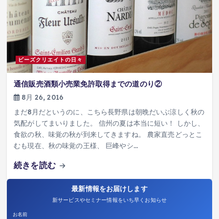
ビーズクリエイトの日々
通信販売酒類小売業免許取得までの道のり②
8月 26, 2016
まだ8月だというのに、こちら長野県は朝晩だいぶ涼しく秋の
気配がしてまいりました。 信州の夏は本当に短い！ しかし、
食欲の秋、味覚の秋が到来してきますね。 農家直売どっとこ
むも現在、秋の味覚の王様、 巨峰やシ…
続きを読む
最新情報をお届けします
新サービスやセミナー情報をいち早くお知らせ
お名前