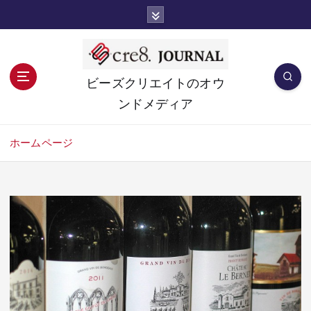
コ
ン
テ
ン
ツ
ビーズクリエイトのオウ
へ
ンドメディア
移
動
ホームページ