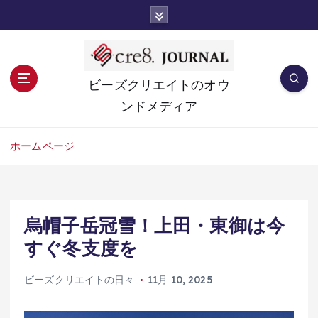
コ
ン
テ
ン
ツ
ビーズクリエイトのオウ
へ
ンドメディア
移
動
ホームページ
烏帽子岳冠雪！上田・東御は今
すぐ冬支度を
ビーズクリエイトの日々
11月 10, 2025