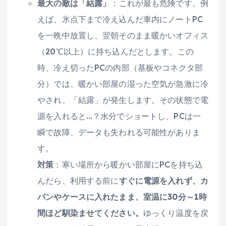
最大の敵は「結露」
：これが最も危険です。例
えば、氷点下まで冷え込んだ車内にノートPC
を一晩中放置し、翌朝そのまま暖かいオフィス
（20℃以上）に持ち込んだとします。この
時、冷え切ったPCの内部（基板やコネクタ部
分）では、暖かい部屋の湿った空気が急激に冷
やされ、「結露」が発生します。その状態で電
源を入れると…？水分でショートし、PCは一
瞬で故障、データも失われる可能性がありま
す。
対策
：寒い場所から暖かい部屋にPCを持ち込
んだら、利用する前に
すぐに電源を入れず、カ
バンやケースに入れたまま、室温に30分～1時
間ほど馴染ませてください。
ゆっくり温度を戻