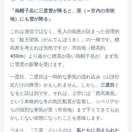
「烏帽子岳に三度雪が降ると、里（＝市内の市街
地）にも雪が降る」
これは迷信ではなく、先人の知恵が詰まった合理的
な「観天望気（かんてんぼうき）」の一種です。標
高差を考えれば当然ですが、市街地（標高約
450m）より遥かに標高が高い烏帽子岳が、まず先
に雪雲の影響を受けます。
一度目、二度目は一時的な寒気の流れ込み（山頂付
近だけの降雪）かもしれません。しかし、
三度目
と
なると話は別です。それは、上空には「西高東低」
という本格的な冬の気圧配置が定着し、シベリアか
らの強烈な寒気が里（市街地）まで下りてきてもお
かしくない状態になったことを意味します。
つまり、「三度」というのは、
私たちに与えられた