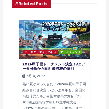
Related Posts
シ
ョ
ン
ビーズクリエイトの日々
マーケティング
2026甲子園トーナメント決定！AIデ
ータ分析から読む優勝校の法則
8月 4, 2026
熱い夏がやってきた！2026年夏の甲子園
組み合わせ決定 いよいよ今年も、全国の
高校球児たちが目指す最高の舞台「第
108回全国高等学校野球選手権大会
（2026年夏の甲子園）」が開幕します！